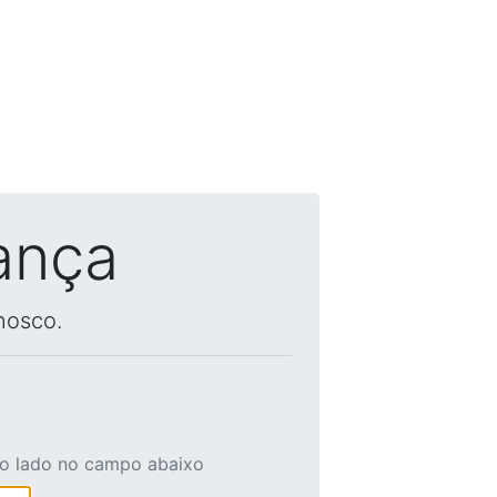
ança
nosco.
ao lado no campo abaixo