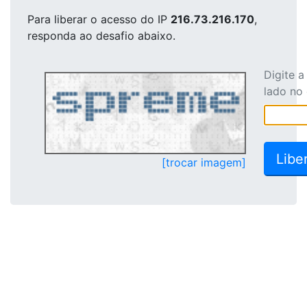
Para liberar o acesso
do IP
216.73.216.170
,
responda ao desafio abaixo.
Digite 
lado no
[trocar imagem]