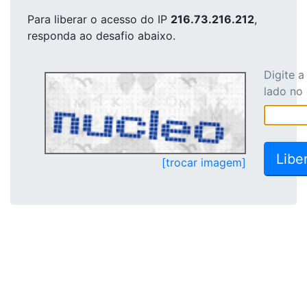
Para liberar o acesso
do IP
216.73.216.212
,
responda ao desafio abaixo.
Digite 
lado no
[trocar imagem]