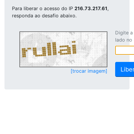
Para liberar o acesso
do IP
216.73.217.61
,
responda ao desafio abaixo.
Digite 
lado no
[trocar imagem]