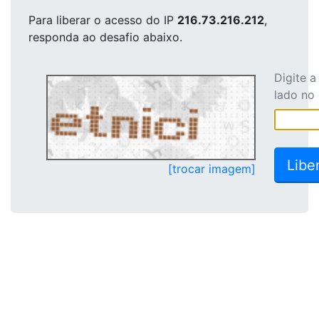
Para liberar o acesso
do IP
216.73.216.212
,
responda ao desafio abaixo.
Digite 
lado no
[trocar imagem]