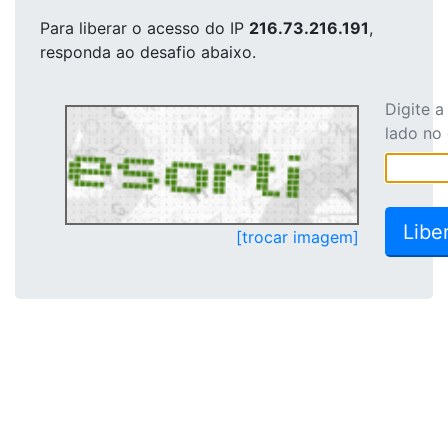
Para liberar o acesso
do IP
216.73.216.191
,
responda ao desafio abaixo.
Digite 
lado no
[trocar imagem]