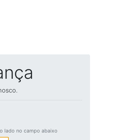
ança
nosco.
ao lado no campo abaixo