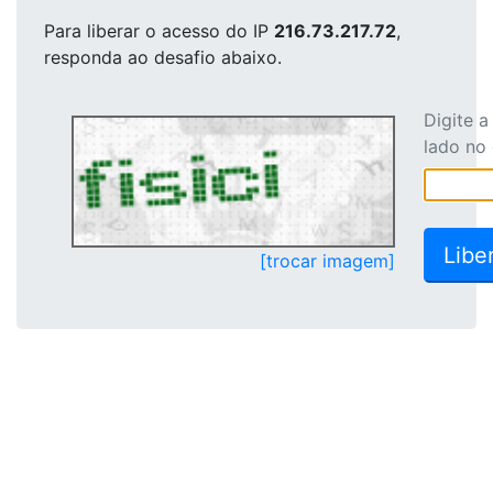
Para liberar o acesso
do IP
216.73.217.72
,
responda ao desafio abaixo.
Digite 
lado no
[trocar imagem]