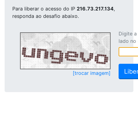
Para liberar o acesso
do IP
216.73.217.134
,
responda ao desafio abaixo.
Digite 
lado no
[trocar imagem]