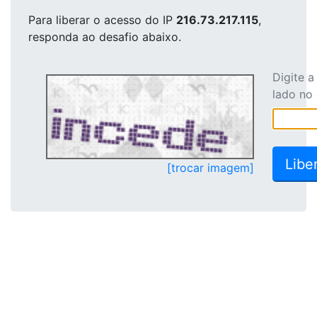
Para liberar o acesso
do IP
216.73.217.115
,
responda ao desafio abaixo.
Digite 
lado no
[trocar imagem]