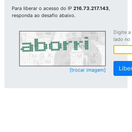
Para liberar o acesso
do IP
216.73.217.143
,
responda ao desafio abaixo.
Digite 
lado no
[trocar imagem]