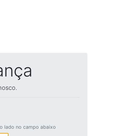
ança
nosco.
ao lado no campo abaixo