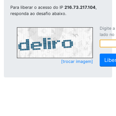
Para liberar o acesso
do IP
216.73.217.104
,
responda ao desafio abaixo.
Digite 
lado no
[trocar imagem]