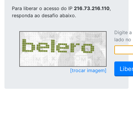
Para liberar o acesso
do IP
216.73.216.110
,
responda ao desafio abaixo.
Digite 
lado no
[trocar imagem]