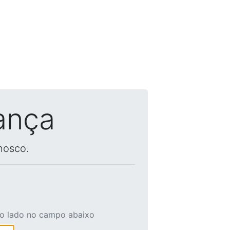
ança
nosco.
ao lado no campo abaixo