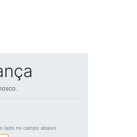
ança
nosco.
ao lado no campo abaixo