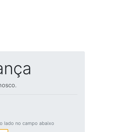
ança
nosco.
ao lado no campo abaixo