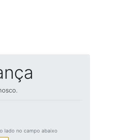
ança
nosco.
ao lado no campo abaixo