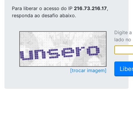
Para liberar o acesso
do IP
216.73.216.17
,
responda ao desafio abaixo.
Digite 
lado no
[trocar imagem]