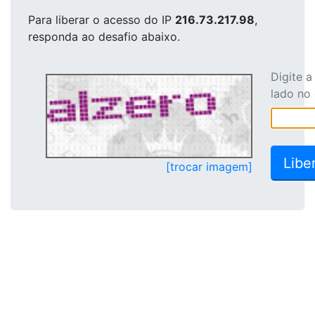
Para liberar o acesso
do IP
216.73.217.98
,
responda ao desafio abaixo.
Digite 
lado no
[trocar imagem]