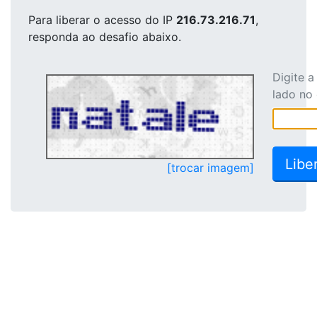
Para liberar o acesso
do IP
216.73.216.71
,
responda ao desafio abaixo.
Digite 
lado no
[trocar imagem]