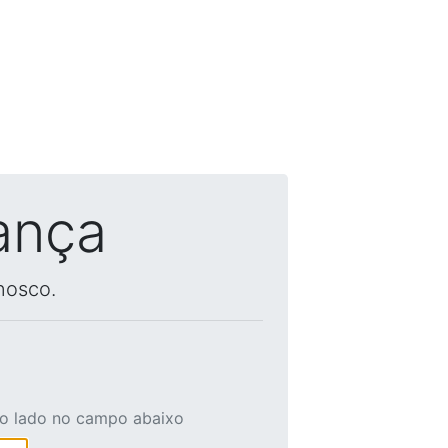
ança
nosco.
ao lado no campo abaixo