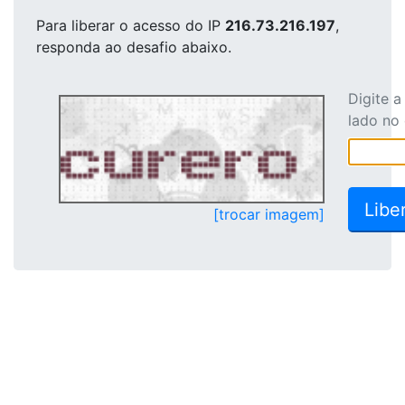
Para liberar o acesso
do IP
216.73.216.197
,
responda ao desafio abaixo.
Digite 
lado no
[trocar imagem]