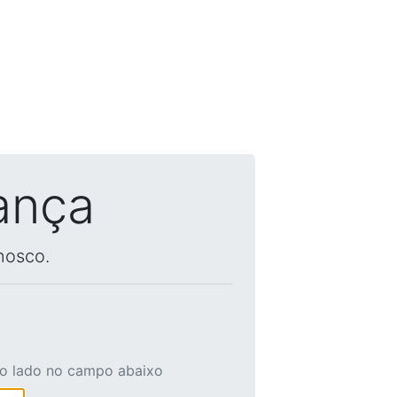
ança
nosco.
ao lado no campo abaixo