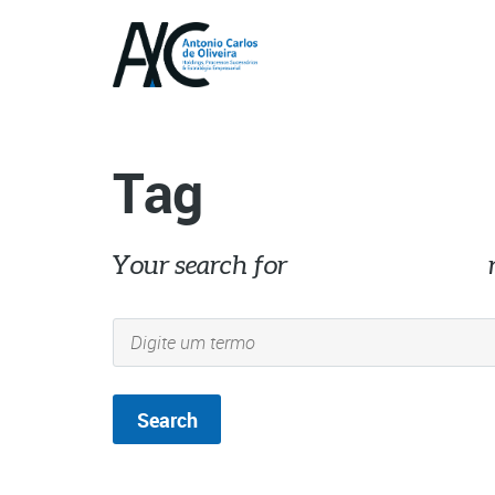
Tag
Your search for
#RússiaeUcrânia
r