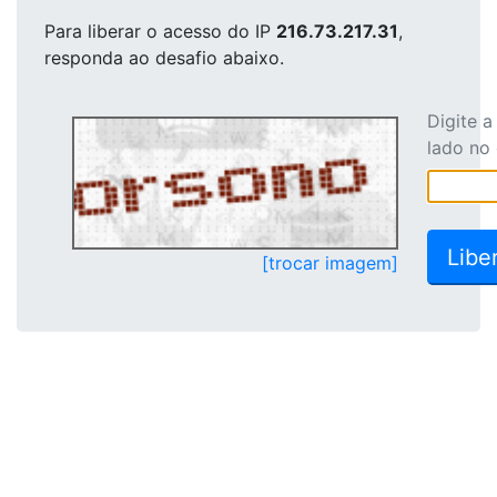
Para liberar o acesso
do IP
216.73.217.31
,
responda ao desafio abaixo.
Digite 
lado no
[trocar imagem]