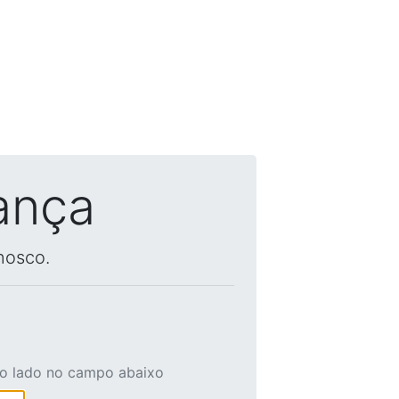
ança
nosco.
ao lado no campo abaixo