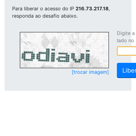
Para liberar o acesso
do IP
216.73.217.18
,
responda ao desafio abaixo.
Digite 
lado no
[trocar imagem]