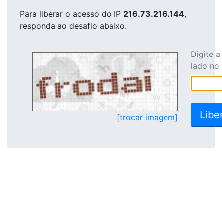
Para liberar o acesso
do IP
216.73.216.144
,
responda ao desafio abaixo.
Digite 
lado no
[trocar imagem]