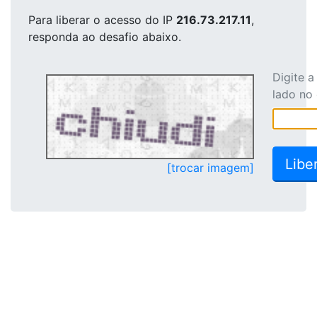
Para liberar o acesso
do IP
216.73.217.11
,
responda ao desafio abaixo.
Digite 
lado no
[trocar imagem]