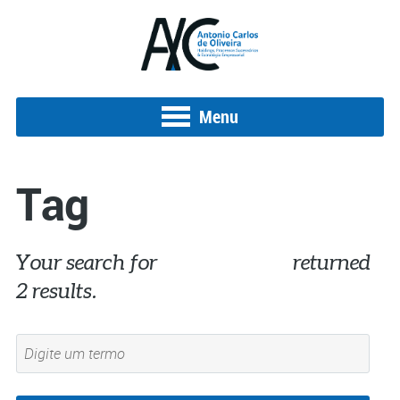
Menu
Tag
Your search for
#MinasGerais
returned
2 results.