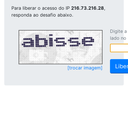
Para liberar o acesso
do IP
216.73.216.28
,
responda ao desafio abaixo.
Digite 
lado no
[trocar imagem]