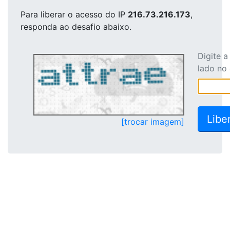
Para liberar o acesso
do IP
216.73.216.173
,
responda ao desafio abaixo.
Digite 
lado no
[trocar imagem]