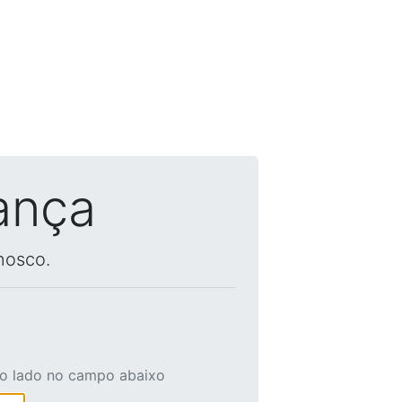
ança
nosco.
ao lado no campo abaixo