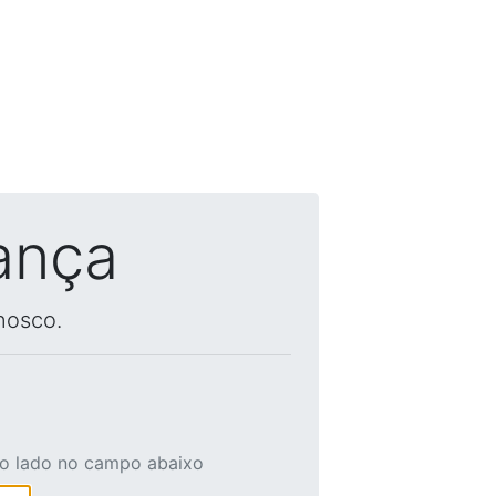
ança
nosco.
ao lado no campo abaixo