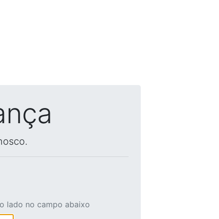
ança
nosco.
ao lado no campo abaixo