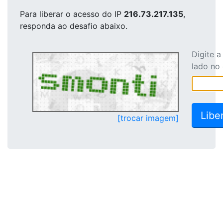
Para liberar o acesso
do IP
216.73.217.135
,
responda ao desafio abaixo.
Digite 
lado no
[trocar imagem]