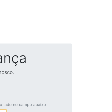
ança
nosco.
ao lado no campo abaixo