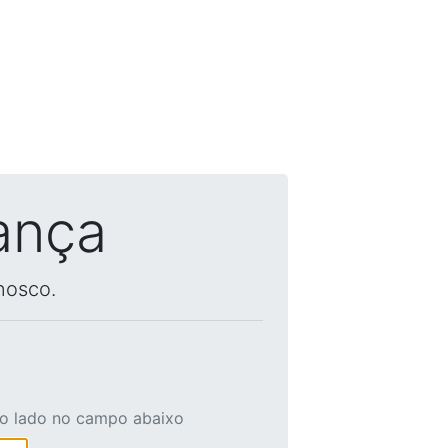
ança
nosco.
ao lado no campo abaixo