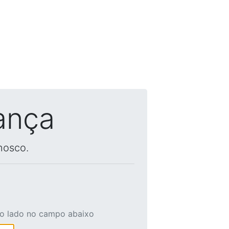
ança
nosco.
ao lado no campo abaixo