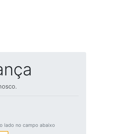
ança
nosco.
ao lado no campo abaixo