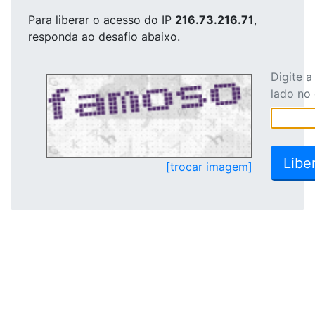
Para liberar o acesso
do IP
216.73.216.71
,
responda ao desafio abaixo.
Digite 
lado no
[trocar imagem]