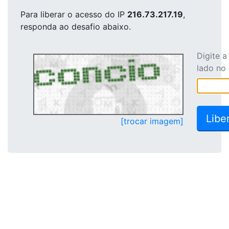
Para liberar o acesso
do IP
216.73.217.19
,
responda ao desafio abaixo.
Digite 
lado no
[trocar imagem]