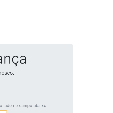
ança
nosco.
ao lado no campo abaixo