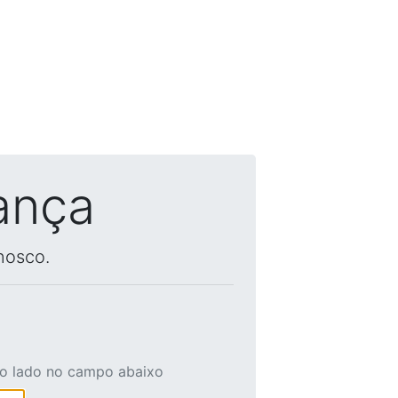
ança
nosco.
ao lado no campo abaixo