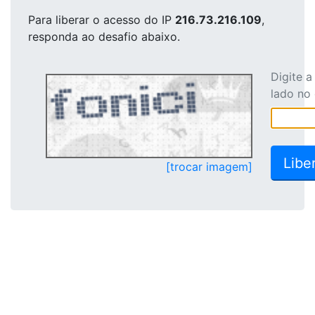
Para liberar o acesso
do IP
216.73.216.109
,
responda ao desafio abaixo.
Digite 
lado no
[trocar imagem]