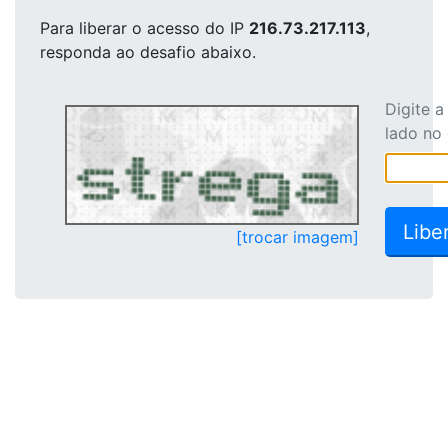
Para liberar o acesso
do IP
216.73.217.113
,
responda ao desafio abaixo.
Digite 
lado no
[trocar imagem]