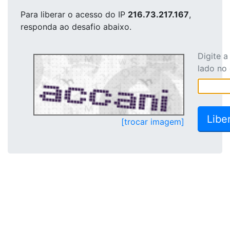
Para liberar o acesso
do IP
216.73.217.167
,
responda ao desafio abaixo.
Digite 
lado no
[trocar imagem]