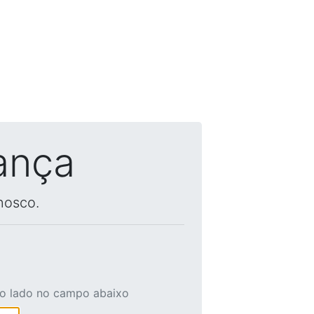
ança
nosco.
ao lado no campo abaixo