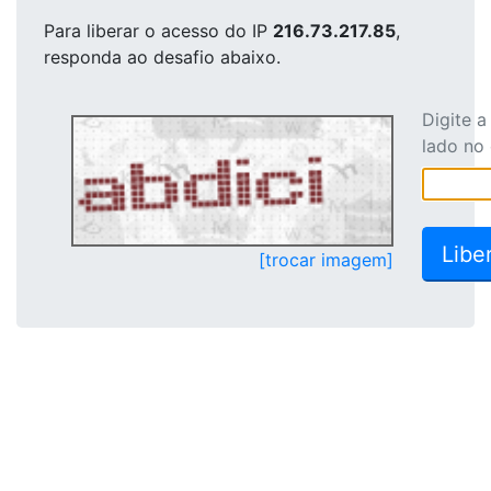
Para liberar o acesso
do IP
216.73.217.85
,
responda ao desafio abaixo.
Digite 
lado no
[trocar imagem]